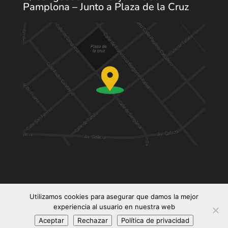
Pamplona – Junto a Plaza de la Cruz
Utilizamos cookies para asegurar que damos la mejor
© 2026 -
Aviso Legal
-
Politica de
experiencia al usuario en nuestra web
Privacidad
-
Politica de Cookies
Aceptar
Rechazar
Política de privacidad